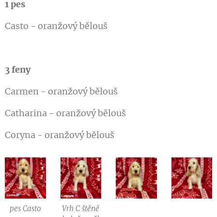
1 pes
Casto - oranžový bělouš
3 feny
Carmen - oranžový bělouš
Catharina - oranžový bělouš
Coryna - oranžový bělouš
pes Casto
Vrh C štěně