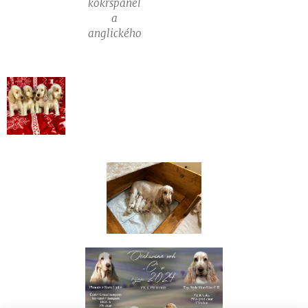
kokršpaněl
a
anglického