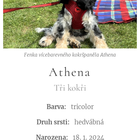
Fenka vícebarevného kokršpaněla Athena
Athena
Tři kokři
Barva:
tricolor
Druh srsti:
hedvábná
Narozena:
18. 1. 2024