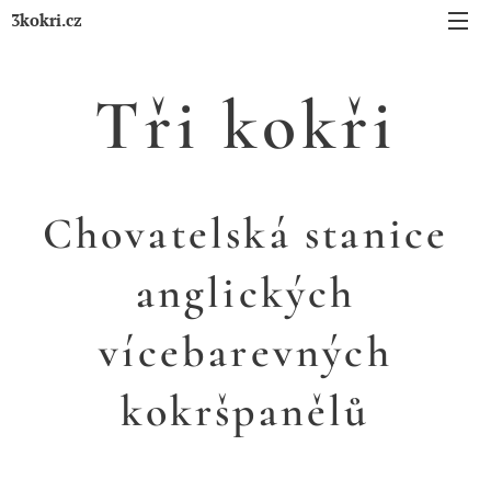
3kokri.cz
Tři kokři
Chovatelská stanice
anglických
vícebarevných
kokršpanělů