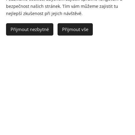
bezpečnost našich stránek. Tím vám můžeme zajistit tu
nejlepší zkušenost při jejich návštěvě.
Přijmout nezbytné
Přijmout vše
ZOBRAZIT VÍCE
O nás
Moje první setkáni s plemenem anglického
kokršpaněla bylo už v mém předškolním